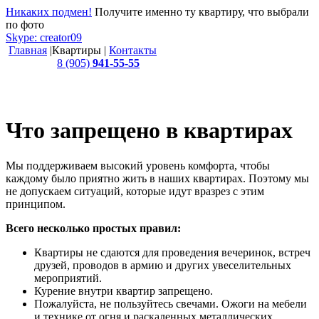
Никаких подмен!
Получите именно ту квартиру, что выбрали
по фото
Skype: creator09
Главная
|
Квартиры
|
Контакты
8 (905)
941-55-55
Работаем с 2007 года. Это семейный бизнес -
мы не посредники.
Что запрещено в квартирах
Мы поддерживаем высокий уровень комфорта, чтобы
каждому было приятно жить в наших квартирах. Поэтому мы
не допускаем ситуаций, которые идут вразрез с этим
принципом.
Всего несколько простых правил:
Квартиры не сдаются для проведения вечеринок, встреч
друзей, проводов в армию и других увеселительных
мероприятий.
Курение внутри квартир запрещено.
Пожалуйста, не пользуйтесь свечами. Ожоги на мебели
и технике от огня и раскаленных металлических